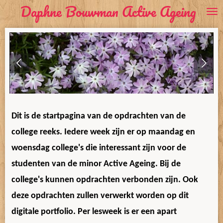
Daphne Bouwman Active Ageing
Ga
direct
naar
de
hoofdinhoud
Dit is de startpagina van de opdrachten van de
college reeks. Iedere week zijn er op maandag en
woensdag college's die interessant zijn voor de
studenten van de minor Active Ageing. Bij de
college's kunnen opdrachten verbonden zijn. Ook
deze opdrachten zullen verwerkt worden op dit
digitale portfolio. Per lesweek is er een apart